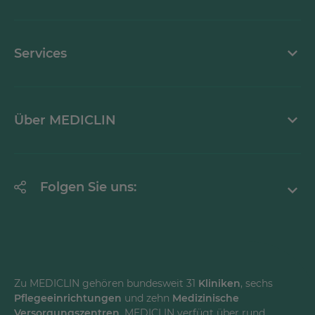
Stellenangebote
Kontaktformular
Services
Ansprechpartner
Krankheitsbilder A-Z
Über MEDICLIN
Mediathek
Erklärung zur Barrierefreiheit
Unternehmen
Folgen Sie uns:
Einrichtungen
Facebook
Instagram
Youtube
Zu MEDICLIN gehören bundesweit 31
Kliniken
, sechs
Pflegeeinrichtungen
und zehn
Medizinische
LinkedInd
Versorgungszentren
. MEDICLIN verfügt über rund