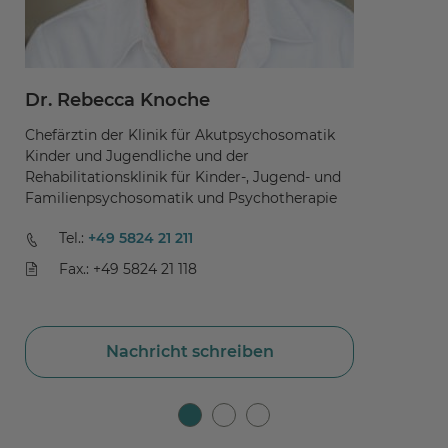
Dr. Rebecca Knoche
D
Chefärztin der Klinik für Akutpsychosomatik
Le
Kinder und Jugendliche und der
fü
Rehabilitationsklinik für Kinder-, Jugend- und
F
Familienpsychosomatik und Psychotherapie
Tel.:
+49 5824 21 211
Fax.: +49 5824 21 118
Nachricht schreiben