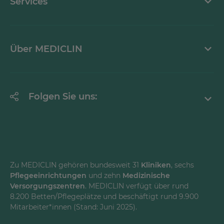
Services
Ansprechpartner
Krankheitsbilder A-Z
Über MEDICLIN
Mediathek
Erklärung zur Barrierefreiheit
Unternehmen
Folgen Sie uns:
Einrichtungen
Facebook
Instagram
Youtube
Zu MEDICLIN gehören bundesweit 31
Kliniken
, sechs
Pflegeeinrichtungen
und zehn
Medizinische
LinkedInd
Versorgungszentren
. MEDICLIN verfügt über rund
8.200 Betten/Pflegeplätze und beschäftigt rund 9.900
Mitarbeiter*innen (Stand: Juni 2025).