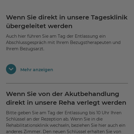
Wenn Sie direkt in unsere Tagesklinik
übergeleitet werden
Auch hier führen Sie am Tag der Entlassung ein
Abschlussgespräch mit Ihrem Bezugstherapeuten und
Ihrem Bezugsarzt.
Bestenfalls werden Sie am gleichen Tag in unserer
Tagesklinik aufgenommen. Da sich das
Mehr anzeigen
Behandlungssetting ändert, wird sich auch Ihr
Behandlungsteam wechseln. Sie führen am Tag der
Überleitung ein psychologisches und ärztliches
Aufnahmegespräch mit den zuständigen Mitarbeitern der
Wenn Sie von der Akutbehandlung
Tagesklinik. Unser integriertes Überleitungs- und
direkt in unsere Reha verlegt werden
Nachsorgemanagement hat das Ziel,
Doppeluntersuchungen zu vermeiden.
Bitte geben Sie am Tag der Entlassung bis 10 Uhr Ihren
Schlüssel an der Rezeption ab. Wenn Sie in die
Rehabilitationsklinik wechseln, beziehen Sie hier auch ein
anderes Zimmer. Den neuen Schlüssel erhalten Sie von