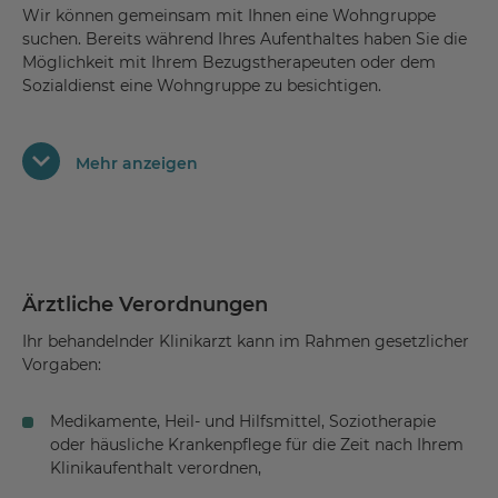
Wir können gemeinsam mit Ihnen eine Wohngruppe
suchen. Bereits während Ihres Aufenthaltes haben Sie die
Möglichkeit mit Ihrem Bezugstherapeuten oder dem
Sozialdienst eine Wohngruppe zu besichtigen.
Wir arbeiten eng mit regionalen und überregionalen
Wohngruppen zusammen. Unser gemeinsames Ziel ist es,
Mehr anzeigen
mit Ihrer Zustimmung und Zusammenarbeit einen
reibungslosen und bestmöglichen Übergang zu gestalten.
Sprechen Sie uns einfach an.
Am Tag Ihrer Entlassung geben Sie bitte bis 10 Uhr Ihren
Schlüssel an der Rezeption ab. Sie führen am Tag der
Entlassung ein Abschlussgespräch mit ihrem
Ärztliche Verordnungen
Bezugstherapeuten und Ihrem Bezugsarzt.
Ihr behandelnder Klinikarzt kann im Rahmen gesetzlicher
Vorgaben:
Medikamente, Heil- und Hilfsmittel, Soziotherapie
oder häusliche Krankenpflege für die Zeit nach Ihrem
Klinikaufenthalt verordnen,