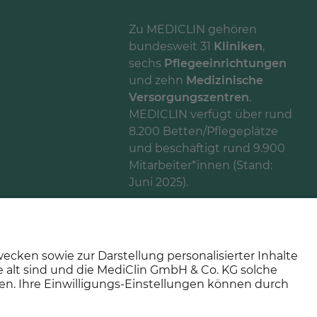
Zu MEDICLIN gehören
bundesweit 31
Kliniken
,
sechs
Pflegeeinrichtungen
und zehn
Medizinische
Versorgungszentren
.
MEDICLIN verfügt über rund
8.200 Betten/Pflegeplätze
und beschäftigt rund 9.900
Mitarbeiter*innen (Stand:
Juni 2025).