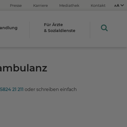
Presse
Karriere
Mediathek
Kontakt
Für Ärzte
andlung
& Sozialdienste
Aus
An
sambulanz
STRG
5824 21 211
oder schreiben einfach
Plus- (+)
Minus-Taste (-)
STRG
0